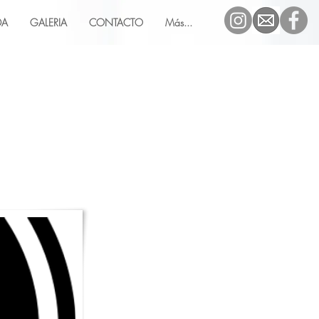
DA
GALERIA
CONTACTO
Más...